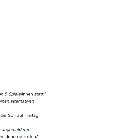
n 8 Spieler
innen statt.*
inen alternativen
der So.) auf Freitag
n angemeldeten
heidung getroffen.*