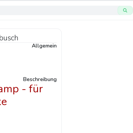
nbusch
Allgemein
Beschreibung
amp - für
ke