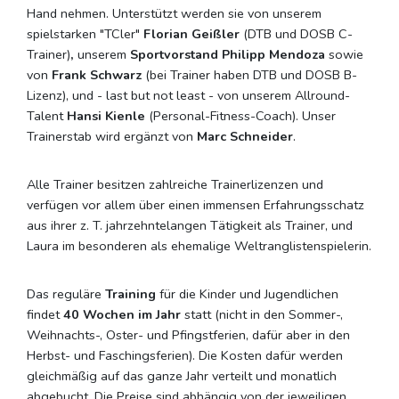
Hand nehmen. Unterstützt werden sie von unserem
spielstarken "TCler"
Florian Geißler
(DTB und DOSB C-
Trainer)
,
unserem
Sportvorstand Philipp Mendoza
sowie
von
Frank Schwarz
(bei Trainer haben DTB und DOSB B-
Lizenz), und - last but not least - von unserem Allround-
Talent
Hansi Kienle
(Personal-Fitness-Coach). Unser
Trainerstab wird ergänzt von
Marc Schneider
.
Alle Trainer besitzen zahlreiche Trainerlizenzen und
verfügen vor allem über einen immensen Erfahrungsschatz
aus ihrer z. T. jahrzehntelangen Tätigkeit als Trainer, und
Laura im besonderen als ehemalige Weltranglistenspielerin.
Das reguläre
Training
für die Kinder und Jugendlichen
findet
40 Wochen im Jahr
statt (nicht in den Sommer-,
Weihnachts-, Oster- und Pfingstferien, dafür aber in den
Herbst- und Faschingsferien). Die Kosten dafür werden
gleichmäßig auf das ganze Jahr verteilt und monatlich
abgebucht. Die Preise sind abhängig von der jeweiligen